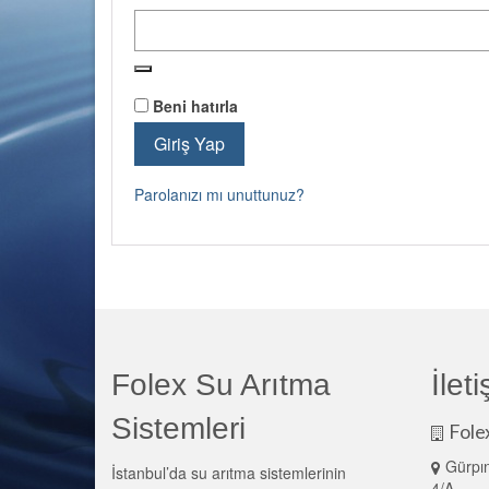
Beni hatırla
Giriş Yap
Parolanızı mı unuttunuz?
Folex Su Arıtma
İlet
Sistemleri
Fole
Gürpın
İstanbul’da su arıtma sistemlerinin
4/A