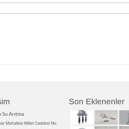
işim
Son Eklenenler
x Su Arıtma
ar Mahallesi Millet Caddesi No: