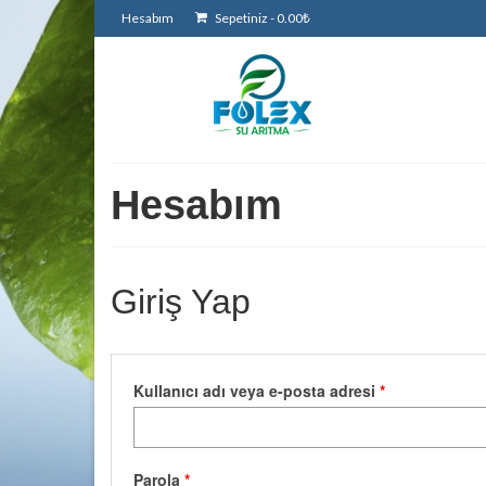
Hesabım
Sepetiniz
-
0.00
₺
Hesabım
Giriş Yap
Gerekli
Kullanıcı adı veya e-posta adresi
*
Gerekli
Parola
*