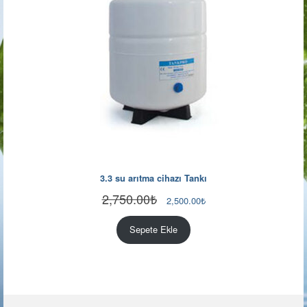
3.3 su arıtma cihazı Tankı
2,750.00
₺
Orijinal
Şu
2,500.00
₺
fiyat:
andaki
2,750.00₺.
fiyat:
Sepete Ekle
2,500.00₺.