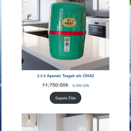
2.2 6 Aşamalı Tezgah altı CİHAZ
11,750.00
₺
Orijinal
Şu
9,250.00
₺
fiyat:
andaki
11,750.00₺.
fiyat:
Sepete Ekle
9,250.00₺.