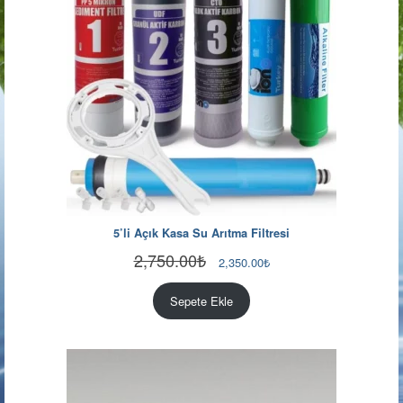
5’li Açık Kasa Su Arıtma Filtresi
2,750.00
₺
Orijinal
Şu
2,350.00
₺
fiyat:
andaki
2,750.00₺.
fiyat:
Sepete Ekle
2,350.00₺.