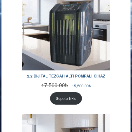
2.2 DİJİTAL TEZGAH ALTI POMPALI CİHAZ
17,500.00
₺
Orijinal
Şu
15,500.00
₺
fiyat:
andaki
17,500.00₺.
fiyat:
Sepete Ekle
15,500.00₺.