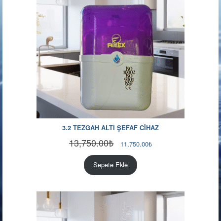
3.2 TEZGAH ALTI ŞEFAF CİHAZ
13,750.00
₺
Orijinal
Şu
11,750.00
₺
fiyat:
andaki
13,750.00₺.
fiyat:
Sepete Ekle
11,750.00₺.