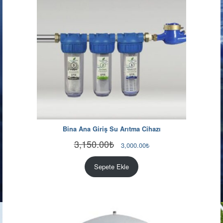
Bina Ana Giriş Su Arıtma Cihazı
3,150.00
₺
Orijinal
Şu
3,000.00
₺
fiyat:
andaki
3,150.00₺.
fiyat:
Sepete Ekle
3,000.00₺.