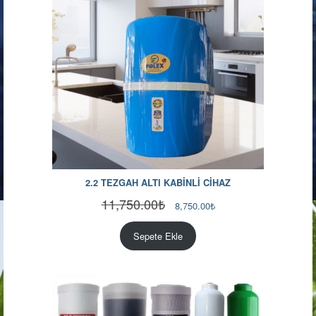
2.2 TEZGAH ALTI KABİNLİ CİHAZ
11,750.00
₺
Orijinal
Şu
8,750.00
₺
fiyat:
andaki
11,750.00₺.
fiyat:
Sepete Ekle
8,750.00₺.