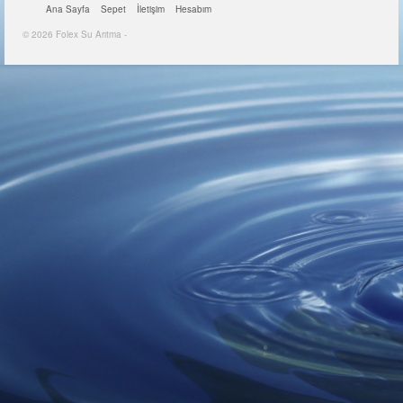
Ana Sayfa
Sepet
İletişim
Hesabım
© 2026 Folex Su Arıtma -