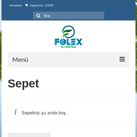
Hesabım
Sepetiniz
-
0.00
₺
Şunu
ara:
Menü
Ana Sayfa
Sepet
Hakkımızda
Kategoriler
Sepetiniz şu anda boş.
Ürünlerimiz
Ev Tipi Su Arıtma Cihazları