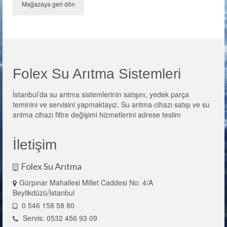
Bina Ana Giriş Tipi
Mağazaya geri dön
Endüstriyel Tip Su Arıtma Cihazları
Musluk
Filtreler
Folex Su Arıtma Sistemleri
Yedek Parça
İstanbul’da su arıtma sistemlerinin satışını, yedek parça
teminini ve servisini yapmaktayız. Su arıtma cihazı satışı ve su
Su Arıtma Tankları
arıtma cihazı filtre değişimi hizmetlerini adrese teslim
Blog
İletişim
İletişim
Folex Su Arıtma
Gürpınar Mahallesi Millet Caddesi No: 4/A
Beylikdüzü/İstanbul
0 546 158 58 80
Servis: 0532 456 93 09