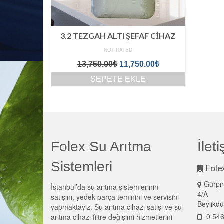
3.2 TEZGAH ALTI ŞEFAF CİHAZ
NOT RATED
Orijinal
Şu
13,750.00
₺
11,750.00
₺
fiyat:
andaki
SEPETE EKLE
13,750.00₺.
fiyat:
11,750.00₺.
Folex Su Arıtma
İlet
Sistemleri
Fole
Gürpın
İstanbul’da su arıtma sistemlerinin
4/A
satışını, yedek parça teminini ve servisini
Beylikdü
yapmaktayız. Su arıtma cihazı satışı ve su
0 546
arıtma cihazı filtre değişimi hizmetlerini