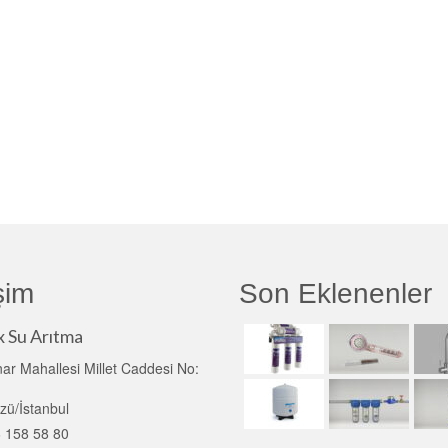
işim
Son Eklenenler
x Su Arıtma
ar Mahallesi Millet Caddesi No:
zü/İstanbul
 158 58 80