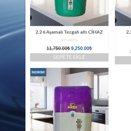
2.2 6 Aşamalı Tezgah altı CİHAZ
2.
NOT RATED
Orijinal
Şu
11,750.00
₺
9,250.00
₺
fiyat:
andaki
SEPETE EKLE
11,750.00₺.
fiyat:
9,250.00₺.
İNDIRIM!