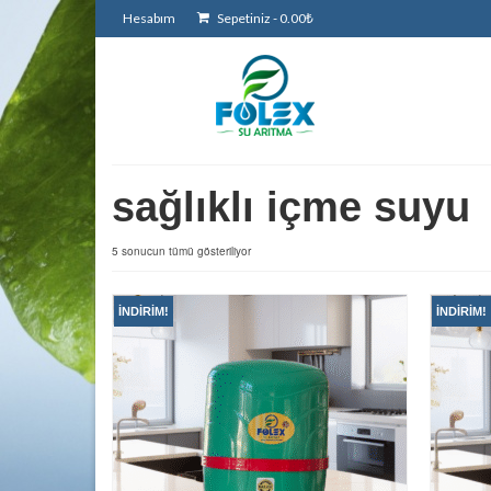
Hesabım
Sepetiniz
-
0.00
₺
sağlıklı içme suyu
5 sonucun tümü gösteriliyor
İNDIRIM!
İNDIRIM!