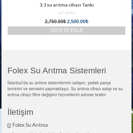
3.3 su arıtma cihazı Tankı
NOT RATED
Orijinal
Şu
2,750.00
₺
2,500.00
₺
fiyat:
andaki
SEPETE EKLE
2,750.00₺.
fiyat:
2,500.00₺.
Folex Su Arıtma Sistemleri
İstanbul’da su arıtma sistemlerinin satışını, yedek parça
teminini ve servisini yapmaktayız. Su arıtma cihazı satışı ve su
arıtma cihazı filtre değişimi hizmetlerini adrese teslim
İletişim
Folex Su Arıtma