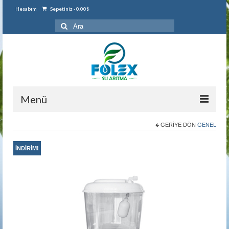
Hesabım
Sepetiniz
-
0.00
₺
Şunu
ara:
Menü
Ana Sayfa
GERIYE DÖN
GENEL
Hakkımızda
İNDIRIM!
Kategoriler
Ürünlerimiz
Ev Tipi Su Arıtma Cihazları