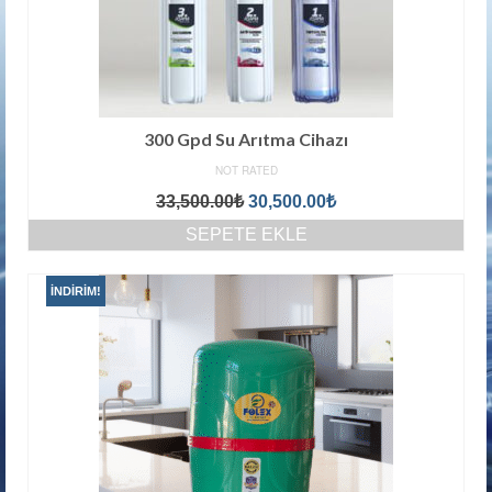
300 Gpd Su Arıtma Cihazı
NOT RATED
Orijinal
Şu
33,500.00
₺
30,500.00
₺
fiyat:
andaki
SEPETE EKLE
33,500.00₺.
fiyat:
30,500.00₺.
İNDIRIM!