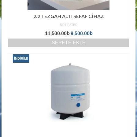
2.2 TEZGAH ALTI ŞEFAF CİHAZ
NOT RATED
Orijinal
Şu
11,500.00
₺
9,500.00
₺
fiyat:
andaki
SEPETE EKLE
11,500.00₺.
fiyat:
9,500.00₺.
İNDIRIM!