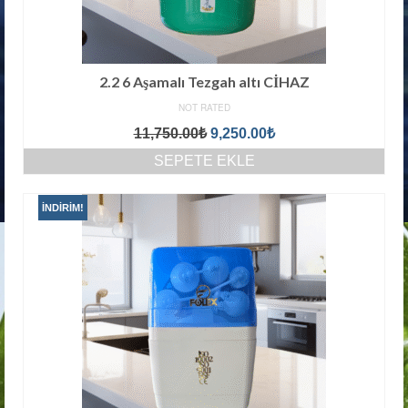
2.2 6 Aşamalı Tezgah altı CİHAZ
NOT RATED
Orijinal
Şu
11,750.00
₺
9,250.00
₺
fiyat:
andaki
SEPETE EKLE
11,750.00₺.
fiyat:
9,250.00₺.
İNDIRIM!